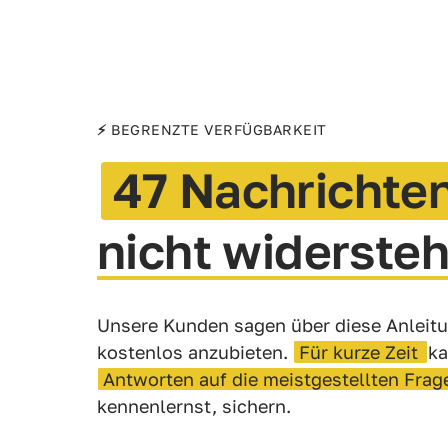
⚡
BEGRENZTE VERFÜGBARKEIT
47 
Nachrichte
nicht 
widerste
Unsere Kunden sagen über diese Anleitun
kostenlos anzubieten. 
Für 
kurze 
Zeit 
ka
Antworten 
auf 
die 
meistgestellten 
Frag
kennenlernst, sichern. 